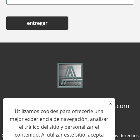
entregar
X
+86-18957322071
coco@qj-alu.com
Utilizamos cookies para ofrecerle una
mejor experiencia de navegación, analizar
el tráfico del sitio y personalizar el
contenido. Al utilizar este sitio, acepta
Copyright © 2023 Aluassy Aluminium Co., Ltd. Todos los derechos