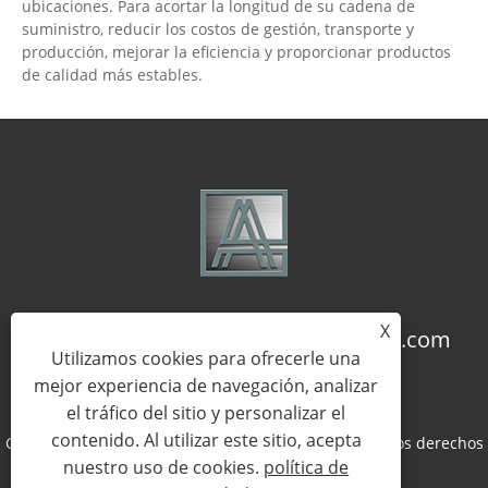
ubicaciones. Para acortar la longitud de su cadena de
suministro, reducir los costos de gestión, transporte y
producción, mejorar la eficiencia y proporcionar productos
de calidad más estables.
X
+86-18957322071
coco@qj-alu.com
Utilizamos cookies para ofrecerle una
mejor experiencia de navegación, analizar
el tráfico del sitio y personalizar el
contenido. Al utilizar este sitio, acepta
Copyright © 2023 Aluassy Aluminium Co., Ltd. Todos los derechos
nuestro uso de cookies.
política de
reservados.