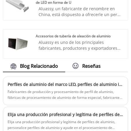
de LED en forma de U
Aluassy, ​​un fabricante de renombre en
China, está dispuesto a ofrecerle un perfil
de tubo cuadrado extruido de aluminio
para tira LED en forma de U. Nos
comprometemos a brindarle el mejor
Accesorios de tubería de aleación de aluminio
soporte postventa y entrega rápida.
Aluassy es uno de los principales
fabricantes, productores y exportadores
de accesorios para tuberías de aleación
de aluminio en China.
Blog Relacionado
Reseñas
Perfiles de aluminio del marco LED, perfiles de aluminio irregulares y perfiles de aluminio irregulares industriales experimentan técnicas de procesamiento de precisión como extrusión, corte y soldadura
Fabricantes de producción y procesamiento de perfil de aluminio,
fábricas de procesamiento de aluminio de forma especial, fabricantes
de producción y procesamiento de aleación de aluminio, etc. tienen un
buen rendimiento de disipación de calor, que puede disipar
Elija una producción profesional y legítima de perfiles de aluminio, personalice perfiles de aluminio y ayude en el procesamiento de perfiles de aluminio publicitarios.
efectivamente el calor de las luces LED, extender la vida útil de las
luces LED y mejorar el estabilidad y confiabilidad de los productos.
Elija una producción profesional y legítima de perfiles de aluminio,
personalice perfiles de aluminio y ayude en el procesamiento de