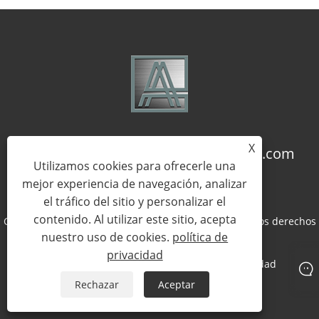
X
+86-18957322071
coco@qj-alu.com
Utilizamos cookies para ofrecerle una
mejor experiencia de navegación, analizar
el tráfico del sitio y personalizar el
contenido. Al utilizar este sitio, acepta
Copyright © 2023 Aluassy Aluminium Co., Ltd. Todos los derechos
nuestro uso de cookies.
política de
reservados.
privacidad
Links
Sitemap
RSS
XML
política de privacidad
Rechazar
Aceptar