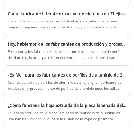
perfiles de aluminio publicitarios.
Como fabricante líder de extrusión de aluminio en Zhejiang, nos esforzamos por ofrecer productos de extrusión de la más alta calidad a precios competitivos para satisfacer las necesidades de nuestra diversa base de clientes.
El envío de productos de extrusión de aluminio oxidado de tamaño
pequeño requiere mucho menos esfuerzo y gasto que el envío de
productos grandes y personalizados.
Hoy, hablemos de los fabricantes de producción y procesamiento de perfiles de aluminio no convencionales.
En cuanto a los fabricantes de producción y procesamiento de perfiles
de aluminio, la principal diferencia entre las plantas de procesamiento
de aluminio con formas especiales y los perfiles de aluminio
convencionales es, como su nombre indica, la palabra "forma
¿Es fácil para los fabricantes de perfiles de aluminio de Zhejiang comprar perfiles de aluminio?
especial".
Cuando se trata de perfiles de aluminio de Zhejiang, el fabricante de
producción y procesamiento de perfiles de aluminio Endo los utiliza,
algo que muchas industrias no resultarán desconocidos.
¿Cómo funciona la hoja extruida de la placa laminada del polímero de aluminio?
La lámina extruida de la placa laminada de polímero de aluminio es
una lámina funcional que logra la fusión de la capa de polímero
metálico a través del proceso de coextrusión.