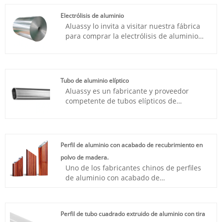
China.
Electrólisis de aluminio
Aluassy lo invita a visitar nuestra fábrica
para comprar la electrólisis de aluminio
más nueva, más vendida, asequible y de
alta calidad. Estamos deseando trabajar
con usted.
Tubo de aluminio elíptico
Aluassy es un fabricante y proveedor
competente de tubos elípticos de
aluminio en China. Si está buscando el
mejor tubo elíptico de aluminio a un
precio asequible, ¡póngase en contacto
con nosotros de inmediato!
Perfil de aluminio con acabado de recubrimiento en
polvo de madera.
Uno de los fabricantes chinos de perfiles
de aluminio con acabado de
recubrimiento en polvo de madera, que
ofrece excelente calidad a un precio
competitivo, es Aluassy. Siéntete libre de
Perfil de tubo cuadrado extruido de aluminio con tira
mantenerte en contacto.