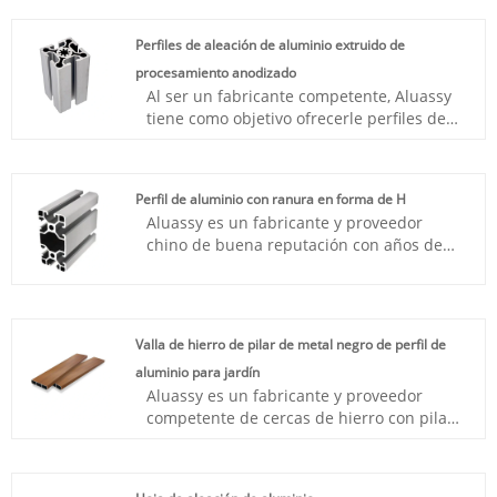
formas especiales. Nos comprometemos a
brindarle el mejor soporte postventa y
Perfiles de aleación de aluminio extruido de
entrega rápida.
procesamiento anodizado
Al ser un fabricante competente, Aluassy
tiene como objetivo ofrecerle perfiles de
aleación de aluminio extruido con
procesamiento anodizado. Nos
comprometemos a brindarle el mejor
Perfil de aluminio con ranura en forma de H
soporte postventa y entrega rápida.
Aluassy es un fabricante y proveedor
chino de buena reputación con años de
experiencia que se especializa en la
producción de perfiles de aluminio con
ranura en forma de H. Esperamos
establecer vínculos comerciales con
Valla de hierro de pilar de metal negro de perfil de
usted.
aluminio para jardín
Aluassy es un fabricante y proveedor
competente de cercas de hierro con pilar
de metal negro con perfil de aluminio
para jardín en China. Si está buscando la
mejor cerca de hierro con pilar de metal