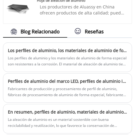
Hoja de aleación de aluminio
negro con perfil de aluminio para jardín a
Los productores de Aluassy en China
un precio asequible, ¡póngase en contacto
ofrecen productos de alta calidad; puede
con nosotros de inmediato!
comprar láminas de aleación de aluminio
rectas de alta calidad a buen precio.
Blog Relacionado
Reseñas
Los perfiles de aluminio, los materiales de aluminio de forma especial, las aleaciones de aluminio y los perfiles de aluminio de forma especial exhiben numerosas ventajas en el campo de la ingeniería moderna
Los perfiles de aluminio y los materiales de aluminio de forma especial
son resistentes a la corrosión. El material de aleación de aluminio tiene
una excelente resistencia a la corrosión y puede mantener la
estabilidad durante mucho tiempo en entornos duros como humedad,
Perfiles de aluminio del marco LED, perfiles de aluminio irregulares y perfiles de aluminio irregulares industriales experimentan técnicas de procesamiento de precisión como extrusión, corte y soldadura
acidez y alcalinidad, extendiendo su vida útil.
Fabricantes de producción y procesamiento de perfil de aluminio,
fábricas de procesamiento de aluminio de forma especial, fabricantes
de producción y procesamiento de aleación de aluminio, etc. tienen un
buen rendimiento de disipación de calor, que puede disipar
En resumen, perfiles de aluminio, materiales de aluminio con formas especiales.
efectivamente el calor de las luces LED, extender la vida útil de las
luces LED y mejorar el estabilidad y confiabilidad de los productos.
La aleación de aluminio es un material sostenible con buena
reciclabilidad y reutilización, lo que favorece la conservación de
recursos y la protección del medio ambiente, y se ajusta al concepto de