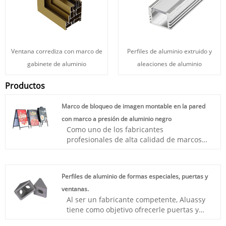
Ventana corrediza con marco de
Perfiles de aluminio extruido y
gabinete de aluminio
aleaciones de aluminio
Productos
Marco de bloqueo de imagen montable en la pared
con marco a presión de aluminio negro
Como uno de los fabricantes
profesionales de alta calidad de marcos
de bloqueo para cuadros montables en la
pared con marco a presión de aluminio
negro, puede estar seguro de comprar un
Perfiles de aluminio de formas especiales, puertas y
marco de bloqueo para cuadros montable
ventanas.
en la pared con marco a presión de
Al ser un fabricante competente, Aluassy
aluminio negro de Aluassy y le
tiene como objetivo ofrecerle puertas y
ofreceremos el mejor servicio postventa y
ventanas con perfiles de aluminio de
entrega oportuna.