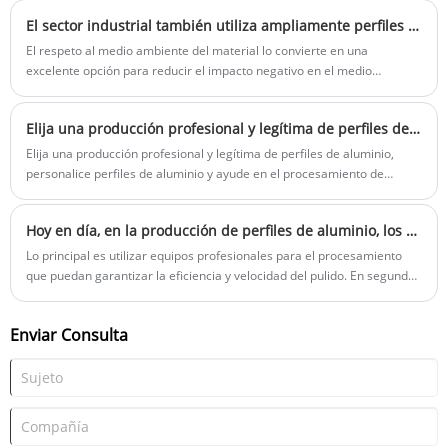
desarrollo de protección ambiental ecológica.
El sector industrial también utiliza ampliamente perfiles de aluminio en la fabricación de diversas máquinas de fabricación o procesamiento.
El respeto al medio ambiente del material lo convierte en una
excelente opción para reducir el impacto negativo en el medio
ambiente, y muchas industrias adoptan su uso para abordar los
desafíos que enfrentan.
Elija una producción profesional y legítima de perfiles de aluminio, personalice perfiles de aluminio y ayude en el procesamiento de perfiles de aluminio publicitarios.
Elija una producción profesional y legítima de perfiles de aluminio,
personalice perfiles de aluminio y ayude en el procesamiento de
perfiles de aluminio publicitarios.
Hoy en día, en la producción de perfiles de aluminio, los perfiles de aluminio personalizados, los perfiles y el procesamiento de aleaciones de aluminio son muy importantes.
Lo principal es utilizar equipos profesionales para el procesamiento
que puedan garantizar la eficiencia y velocidad del pulido. En segundo
lugar, puede aumentar el rendimiento de los materiales de aluminio.
Enviar Consulta